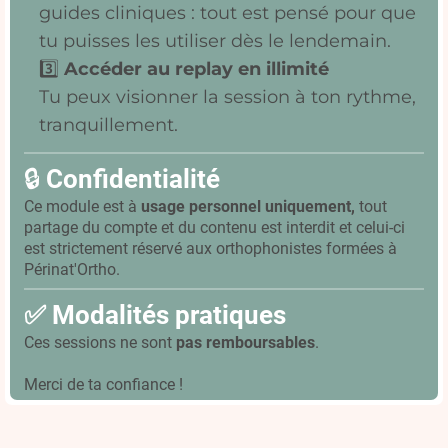
guides cliniques : tout est pensé pour que
tu puisses les utiliser dès le lendemain.
3️⃣
Accéder au replay en illimité
Tu peux visionner la session à ton rythme,
tranquillement.
🔒
Confidentialité
Ce module est à
usage personnel uniquement,
tout
partage du compte et du contenu est interdit et celui-ci
est strictement réservé aux orthophonistes formées à
Périnat'Ortho.
✅ Modalités pratiques
Ces sessions ne sont
pas remboursables
.
Merci de ta confiance !