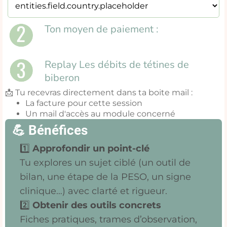
Ton moyen de paiement :
Replay Les débits de tétines de
biberon
📩 Tu recevras directement dans ta boite mail :
La facture pour cette session
Un mail d'accès au module concerné
💪 Bénéfices
1️⃣
Approfondir un point-clé
Tu explores un sujet ciblé (un outil de
bilan, une étape de la PESO, un signe
clinique…) avec clarté et rigueur.
2️⃣
Obtenir des outils concrets
Fiches pratiques, trames d’observation,